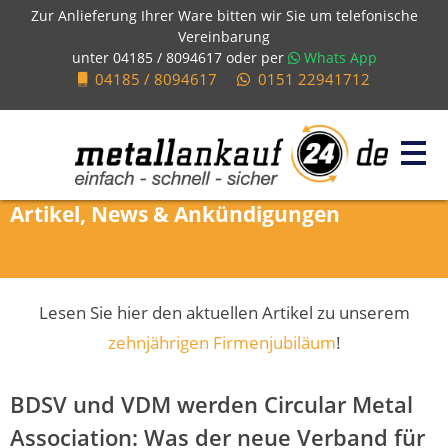
Zur Anlieferung Ihrer Ware bitten wir Sie um telefonische
Vereinbarung
unter
04185 / 8094617
oder per
Whats App
04185 / 8094617
0151 22941712
Artikel, News & Ankündigungen
Lesen Sie hier den aktuellen Artikel zu unserem
zehnjährigen Firmenjubiläum
!
BDSV und VDM werden Circular Metal
Association: Was der neue Verband für