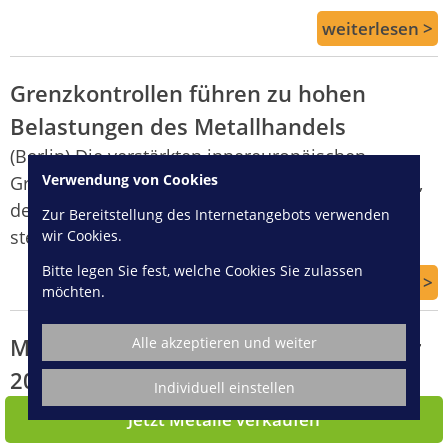
weiterlesen >
Grenzkontrollen führen zu hohen
Belastungen des Metallhandels
(Berlin) Die verstärkten innereuropäischen
Verwendung von Cookies
Grenzkontrollen sowie die sichtbare Bereitschaft,
den grenzenlosen Schengen-Raum in Frage zu
Zur Bereitstellung des Internetangebots verwenden
stellen, belasten den Metallhandel.
wir Cookies.
Bitte legen Sie fest, welche Cookies Sie zulassen
weiterlesen >
möchten.
Marktübersicht Metallpreise – Februar
Alle akzeptieren und weiter
2016
Individuell einstellen
Die Weltkonjunktur schwächelt und auch die
Jetzt Metalle verkaufen
Situation in der Metallbranche ist angespannt.