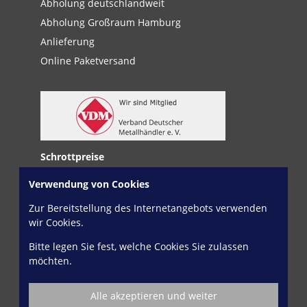
Abholung deutschlandweit
Abholung Großraum Hamburg
Anlieferung
Online Paketversand
Schrottpreise
Schrottpreise
Zinkpreis
Verwendung von Cookies
Kupferpreis
Bleipreis
Zur Bereitstellung des Internetangebots verwenden
Messingpreis
VHMpreis
wir Cookies.
Rotgusspreis
HSSpreis
Bitte legen Sie fest, welche Cookies Sie zulassen
Edelstahlpreis
Wolframpreis
möchten.
Nickelpreis
Zinnpreis
Alle akzeptieren und weiter
Aluminiumpreis
E-Motorpreis