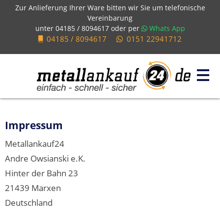
Zur Anlieferung Ihrer Ware bitten wir Sie um telefonische
Vereinbarung
unter
04185 / 8094617
oder per
Whats App
04185 / 8094617
0151 22941712
Impressum
Metallankauf24
Andre Owsianski e.K.
Hinter der Bahn 23
21439 Marxen
Deutschland